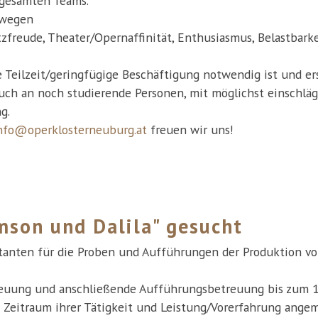
 gesamten Teams.
swegen
freude, Theater/Opernaffinität, Enthusiasmus, Belastbarkei
Teilzeit/geringfügige Beschäftigung notwendig ist und ers
auch an noch studierende Personen, mit möglichst einschlä
g.
nfo@operklosterneuburg.at
freuen wir uns!
mson und Dalila" gesucht
tanten für die Proben und Aufführungen der Produktion vo
etreuung und anschließende Aufführungsbetreuung bis zum 1
Zeitraum ihrer Tätigkeit und Leistung/Vorerfahrung angem